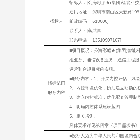
招标人：[公海彩船★(集团)智能科
通讯地址：[深圳市南山区大新路198
招标人
邮政编码：[518000]
联系人：[蒋共喜]
联系电话：[13510907107]
■项目概况：公海彩船★(集团)智能
组业务、通信设备业务、通信工程服
运营和合规目标的实现。
■服务内容：1、开展内控评估、风
招标范围
2、内控环境优化，协助建立明确的
服务内容
3、建立内控标准，优化配套管理制
4、明确内控体系建设蓝图；
5、相关培训。
具体要求详见第四章《项目需求书》
■投标人须为中华人民共和国境内合