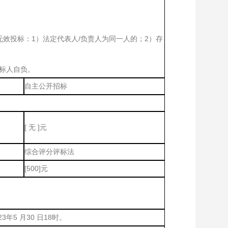
。
效投标：1）法定代表人/负责人为同一人的；2）存
标人自负。
自主公开招标
[ 无 ]元
综合评分评标法
[500]元
3年5 月30 日18时。