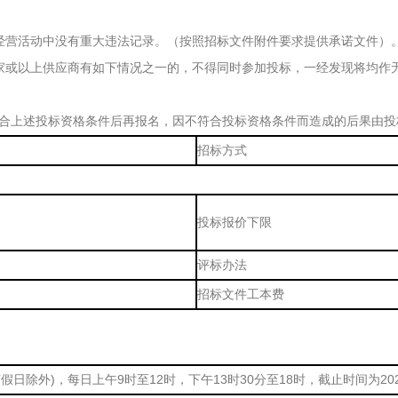
经营活动中没有重大违法记录。（按照招标文件附件要求提供承诺文件）
家或以上供应商有如下情况之一的，不得同时参加投标，一经发现将均作无
合上述投标资格条件后再报名，因不符合投标资格条件而造成的后果由投
招标方式
投标报价下限
评标办法
招标文件工本费
法定节假日除外)，每日上午9时至12时，下午13时30分至18时，截止时间为202